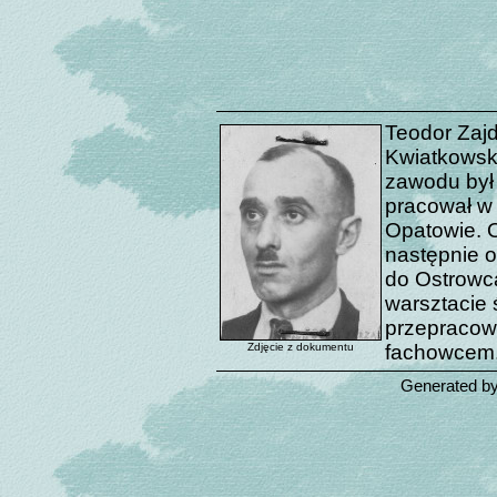
Teodor Zajd
Kwiatkowski
zawodu był 
pracował w 
Opatowie. O
następnie o
do Ostrowca
warsztacie 
przepracowa
Zdjęcie z dokumentu
fachowcem.
Generated b